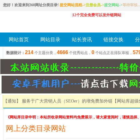
您好！欢迎来到360网址分类目录!
提交网站流程->
注册会员
->
提交网站
->
等待审核..
|
12个完全免费可以发外链网站
网站首页
网站目录
站长资讯
链接交换
分
214
4666
0
57
数据统计：
个主题分类，
个优秀站点，
个站点正在排队审核，
【通知】 服务于广大营销人员（SEOer）的增免费加外链
【网站库超级
《网站库目录申明：本站所收录网站资料均免费展示，请大家查阅时，谨慎选择
网上分类目录网站