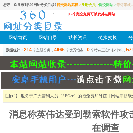
您好！欢迎来到360网址分类目录!
提交网站流程->
注册会员
->
提交网站
->
等待审核..
|
12个完全免费可以发外链网站
网站首页
网站目录
站长资讯
链接交换
分
214
4666
0
57
数据统计：
个主题分类，
个优秀站点，
个站点正在排队审核，
【通知】 服务于广大营销人员（SEOer）的增免费加外链
【网站库超级
消息称英伟达受到勒索软件攻
在调查